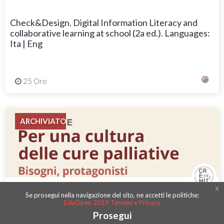
Check&Design. Digital Information Literacy and
collaborative learning at school (2a ed.). Languages:
Ita | Eng
25 Ore
ARCHIVIATO
UNIVERSITÀ CATTOLICA DEL SACRO CUORE
x
Se prosegui nella navigazione del sito, ne accetti le politiche:
EduOpen 2019 Termini e Privacy
Prosegui
Per una cultura delle cure palliative / Pour une