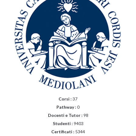
Corsi :
37
Pathway :
0
Docenti e Tutor :
98
Studenti :
9403
Certificati :
5344