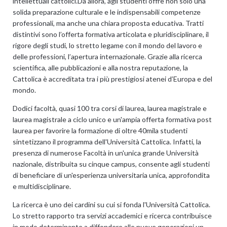
intellettuali cattolici.Da allora, agli studenti offre non solo una
solida preparazione culturale e le indispensabili competenze
professionali, ma anche una chiara proposta educativa. Tratti
distintivi sono l’offerta formativa articolata e pluridisciplinare, il
rigore degli studi, lo stretto legame con il mondo del lavoro e
delle professioni, l’apertura internazionale. Grazie alla ricerca
scientifica, alle pubblicazioni e alla nostra reputazione, la
Cattolica è accreditata tra i più prestigiosi atenei d’Europa e del
mondo.
Dodici facoltà, quasi 100 tra corsi di laurea, laurea magistrale e
laurea magistrale a ciclo unico e un'ampia offerta formativa post
laurea per favorire la formazione di oltre 40mila studenti
sintetizzano il programma dell'Università Cattolica. Infatti, la
presenza di numerose Facoltà in un'unica grande Università
nazionale, distribuita su cinque campus, consente agli studenti
di beneficiare di un'esperienza universitaria unica, approfondita
e multidisciplinare.
La ricerca è uno dei cardini su cui si fonda l'Università Cattolica.
Lo stretto rapporto tra servizi accademici e ricerca contribuisce
in modo determinante a diffondere alle nuove generazioni un