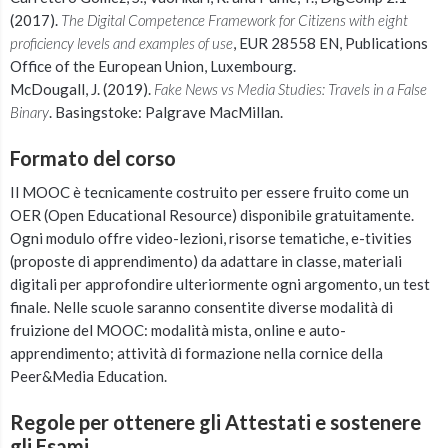
(2017).
The Digital Competence Framework for Citizens with eight
proficiency levels and examples of use
, EUR 28558 EN, Publications
Office of the European Union, Luxembourg.
McDougall, J. (2019).
Fake News vs Media Studies: Travels in a False
Binary
. Basingstoke: Palgrave MacMillan.
Formato del corso
Il MOOC è tecnicamente costruito per essere fruito come un
OER (Open Educational Resource) disponibile gratuitamente.
Ogni modulo offre video-lezioni, risorse tematiche, e-tivities
(proposte di apprendimento) da adattare in classe, materiali
digitali per approfondire ulteriormente ogni argomento, un test
finale. Nelle scuole saranno consentite diverse modalità di
fruizione del MOOC: modalità mista, online e auto-
apprendimento; attività di formazione nella cornice della
Peer&Media Education.
Regole per ottenere gli Attestati e sostenere
gli Esami