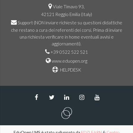
Viale Timavo 93,
42121 Reggio Emilia (Italy)
Support
(NON inviare richieste su questioni didattiche
che restano a cura dei referenti dei corsi. Prima di inviare
una richiesta verificare in home eventuali avvisi e
aggiornamenti).
+39 0522 522 521
www.eduopen.org
HELPDESK
EduOpen LMS è stato sviluppato da
EDZLEARN
&
Centro