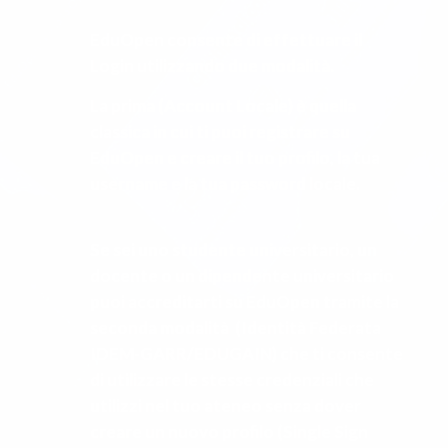
EduOpen consente di effettuare il
Login utilizzando due modalità.
La prima (Account Locale) è quella
classica in cui ti puoi registrare su
EduOpen e creare il tuo profilo, la tua
username e la tua password locale.
Se sei uno studente universitario, un
docente o un dipendente universitario
puoi accreditarti su EduOpen tramite la
seconda modalità (Identità Federata
IDEM-GARR/EDUGAIN) che ti consente
di utilizzare le stesse credenziali che
utilizzi nel tuo ateneo senza dover
creare un nuovo profilo (Single Sign