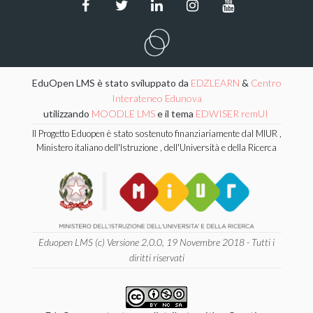
EduOpen LMS è stato sviluppato da
EDZLEARN
&
Centro
Interateneo Edunova
utilizzando
MOODLE LMS
e il tema
EDWISER remUI
Il Progetto Eduopen è stato sostenuto finanziariamente dal MIUR ,
Ministero italiano dell'Istruzione , dell'Università e della Ricerca
Eduopen LMS (c) Versione 2.0.0, 19 Novembre 2018 - Tutti i
diritti riservati