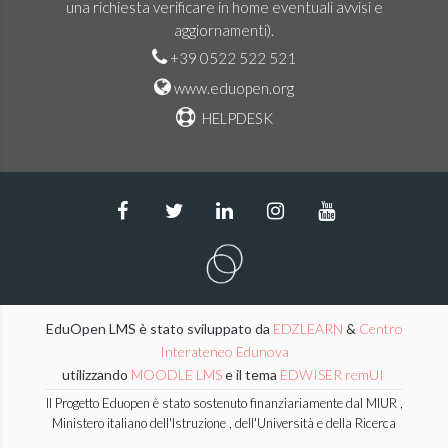
una richiesta verificare in home eventuali avvisi e
aggiornamenti).
+39 0522 522 521
www.eduopen.org
HELPDESK
EduOpen LMS è stato sviluppato da
EDZLEARN
&
Centro
Interateneo Edunova
utilizzando
MOODLE LMS
e il tema
EDWISER remUI
Il Progetto Eduopen è stato sostenuto finanziariamente dal MIUR ,
Ministero italiano dell'Istruzione , dell'Università e della Ricerca