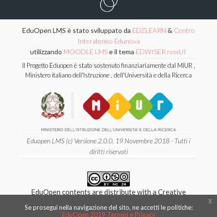
EduOpen LMS è stato sviluppato da
EDZLEARN
&
Centro
Interateneo Edunova
utilizzando
MOODLE LMS
e il tema
EDWISER remUI
Il Progetto Eduopen è stato sostenuto finanziariamente dal MIUR ,
Ministero italiano dell'Istruzione , dell'Università e della Ricerca
Eduopen LMS (c) Versione 2.0.0, 19 Novembre 2018 - Tutti i
diritti riservati
EduOpen contents are distribute with a Creative
x
Commons 4.0 International
Se prosegui nella navigazione del sito, ne accetti le politiche:
Attribution - NonCommercial - ShareAlike License.
EduOpen 2019 Termini e Privacy