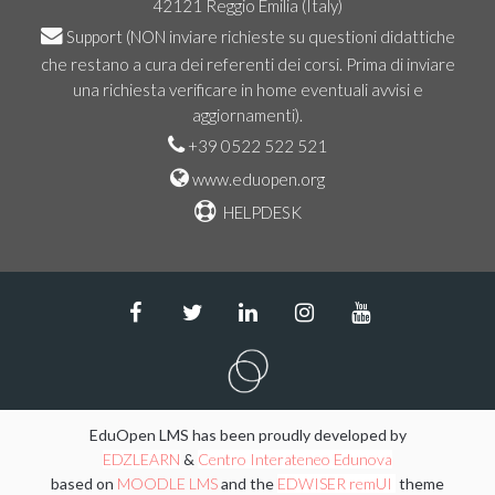
42121 Reggio Emilia (Italy)
Support
(NON inviare richieste su questioni didattiche
che restano a cura dei referenti dei corsi. Prima di inviare
una richiesta verificare in home eventuali avvisi e
aggiornamenti).
+39 0522 522 521
www.eduopen.org
HELPDESK
EduOpen LMS has been proudly developed by
EDZLEARN
&
Centro Interateneo Edunova
based on
MOODLE LMS
and the
EDWISER remUI
theme