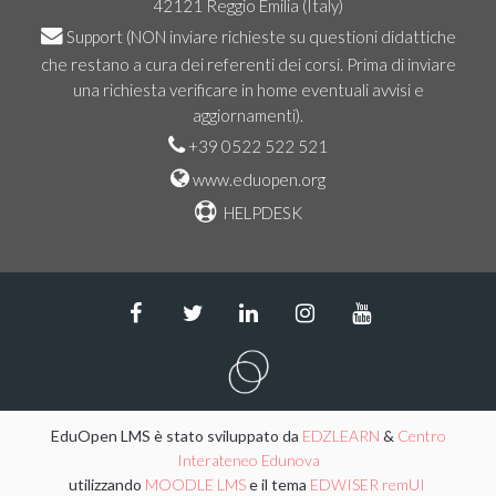
42121 Reggio Emilia (Italy)
Support
(NON inviare richieste su questioni didattiche
che restano a cura dei referenti dei corsi. Prima di inviare
una richiesta verificare in home eventuali avvisi e
aggiornamenti).
+39 0522 522 521
www.eduopen.org
HELPDESK
EduOpen LMS è stato sviluppato da
EDZLEARN
&
Centro
Interateneo Edunova
utilizzando
MOODLE LMS
e il tema
EDWISER remUI