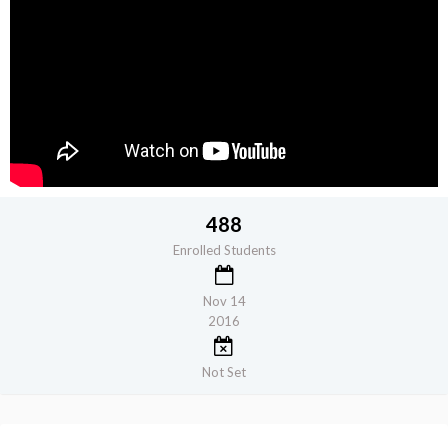
488
Enrolled Students
Nov 14
2016
Not Set