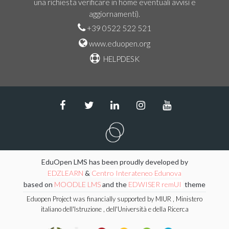
una richiesta verificare in home eventuali avvisi e
aggiornamenti).
+39 0522 522 521
www.eduopen.org
HELPDESK
EduOpen LMS has been proudly developed by
EDZLEARN
&
Centro Interateneo Edunova
based on
MOODLE LMS
and the
EDWISER remUI
theme
Eduopen Project was financially supported by MIUR , Ministero
italiano dell'Istruzione , dell'Università e della Ricerca