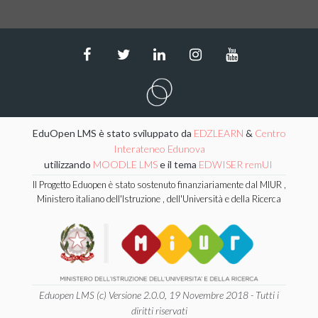
EduOpen LMS è stato sviluppato da
EDZLEARN
&
Centro
Interateneo Edunova
utilizzando
MOODLE LMS
e il tema
EDWISER remUI
Il Progetto Eduopen è stato sostenuto finanziariamente dal MIUR ,
Ministero italiano dell'Istruzione , dell'Università e della Ricerca
Eduopen LMS (c) Versione 2.0.0, 19 Novembre 2018 - Tutti i
diritti riservati