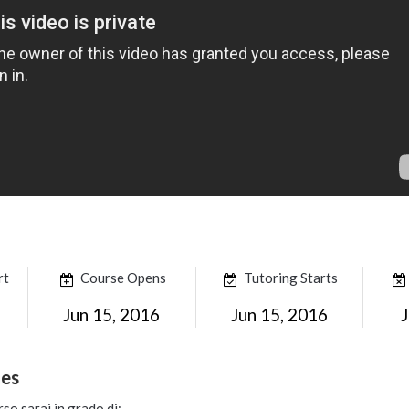
rt
Course Opens
Tutoring Starts
Jun 15, 2016
Jun 15, 2016
J
mes
so sarai in grado di: