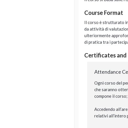
Course Format
Il corso è strutturato i
da attività di valutazi
ulteriormente approfond
di pratica tra i partecip
Certificates and
Attendance Cer
Ogni corso del per
che saranno ottenu
compone il corso; 
Accedendo all’area
relativi all’inter