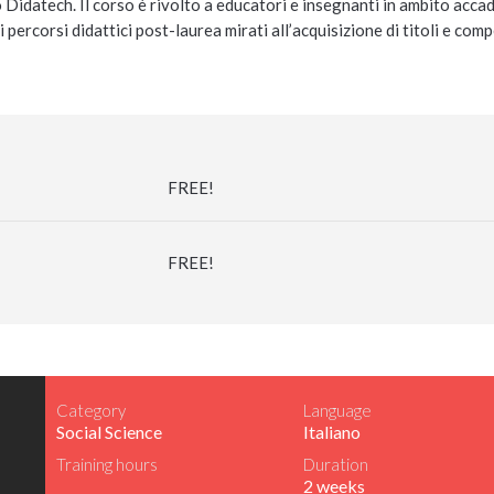
o Didatech. Il corso è rivolto a educatori e insegnanti in ambito acc
di percorsi didattici post-laurea mirati all’acquisizione di titoli e co
FREE!
FREE!
Category
Language
Social Science
Italiano
Training hours
Duration
2 weeks