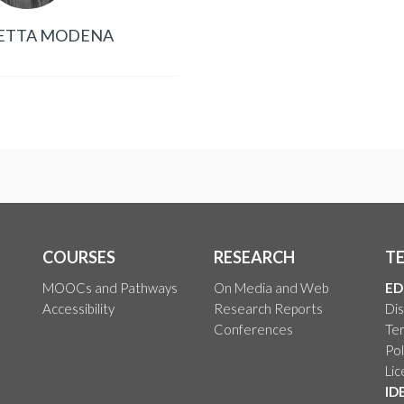
BETTA MODENA
COURSES
RESEARCH
T
MOOCs and Pathways
On Media and Web
ED
Accessibility
Research Reports
Dis
Conferences
Ter
Pol
Li
ID