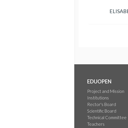
ELISA
EDUOPEN
Project and Mission
Institutions
Rector's Board
Scientific Board
Technical Committee
Teachers