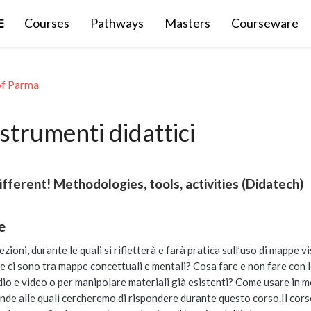
Expand
Courses
Pathways
Masters
Courseware
of Parma
strumenti didattici
ifferent! Methodologies, tools, activities (Didatech)
e
sezioni, durante le quali si rifletterà e farà pratica sull’uso di mappe 
e ci sono tra mappe concettuali e mentali? Cosa fare e non fare con 
dio e video o per manipolare materiali già esistenti? Come usare in
de alle quali cercheremo di rispondere durante questo corso.Il corso