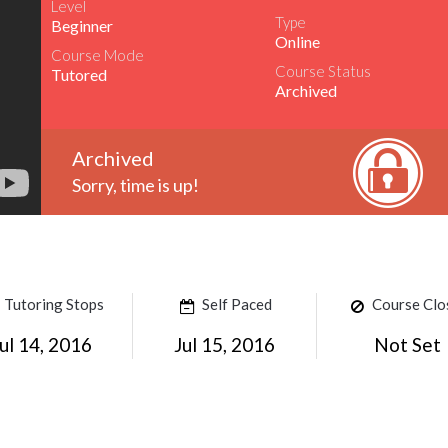
Level
Type
Beginner
Online
Course Mode
Course Status
Tutored
Archived
Archived
Sorry, time is up!
Tutoring Stops
Self Paced
Course Clo
ul 14, 2016
Jul 15, 2016
Not Set