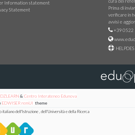
cura dei refer
er Information statement
Prima di invia
ivacy Statement
verificare in
avvisi e aggio
+39 0522 
www.eduo
HELPDES
EDZLEARN
&
Centro Interateneo Edunova
e
EDWISER remUI
theme
taliano dell'Istruzione , dell'Università e della Ricerca