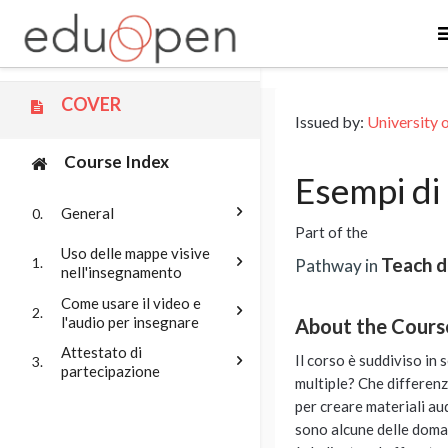
Skip to main content
COVER
Issued by:
University 
Course Index
Esempi di 
General
0.
Part of the
Uso delle mappe visive
Teach d
1.
Pathway in
nell'insegnamento
Come usare il video e
2.
l'audio per insegnare
About the Cours
Attestato di
Il corso è suddiviso in 
3.
partecipazione
multiple? Che differenz
per creare materiali au
sono alcune delle doman