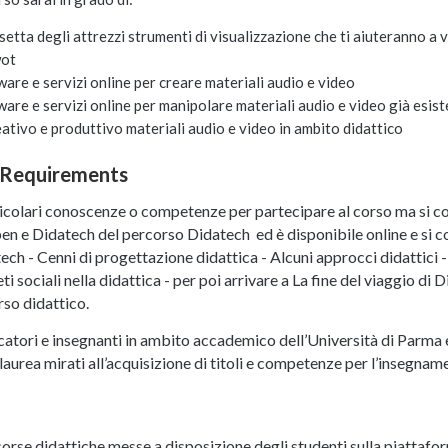
setta degli attrezzi strumenti di visualizzazione che ti aiuteranno a 
wot
tware e servizi online per creare materiali audio e video
tware e servizi online per manipolare materiali audio e video già esist
eativo e produttivo materiali audio e video in ambito didattico
 Requirements
icolari conoscenze o competenze per partecipare al corso ma si cons
en e Didatech del percorso Didatech ed è disponibile online e si co
h - Cenni di progettazione didattica - Alcuni approcci didattici - 
ti sociali nella didattica - per poi arrivare a La fine del viaggio di D
orso didattico.
ucatori e insegnanti in ambito accademico dell’Università di Parma e d
laurea mirati all’acquisizione di titoli e competenze per l’insegnam
risorse didattiche messe a disposizione degli studenti sulla piattaf