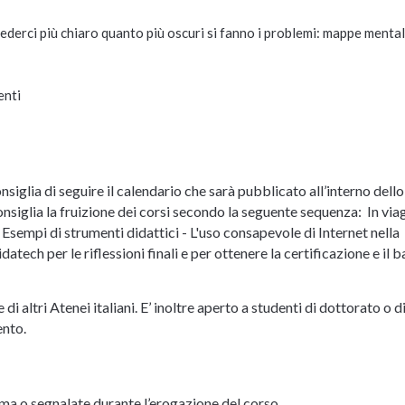
vederci più chiaro quanto più oscuri si fanno i problemi: mappe mental
enti
iglia di seguire il calendario che sarà pubblicato all’interno dell
nsiglia la fruizione dei corsi secondo la seguente sequenza: In via
Esempi di strumenti didattici - L'uso consapevole di Internet nella
idatech per le riflessioni finali e per ottenere la certificazione e il 
i altri Atenei italiani. E’ inoltre aperto a studenti di dottorato o d
ento.
orma o segnalate durante l’erogazione del corso.