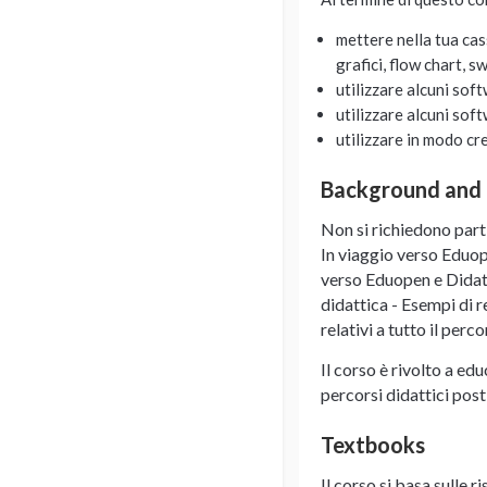
mettere nella tua cas
grafici, flow chart, s
utilizzare alcuni sof
utilizzare alcuni sof
utilizzare in modo cr
Background and
Non si richiedono part
In viaggio verso Eduop
verso Eduopen e Didatec
didattica - Esempi di re
relativi a tutto il perc
Il corso è rivolto a ed
percorsi didattici post
Textbooks
Il corso si basa sulle 