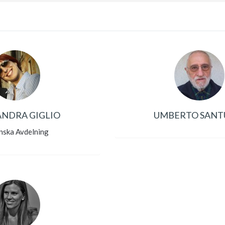
ANDRA GIGLIO
UMBERTO SANT
enska Avdelning