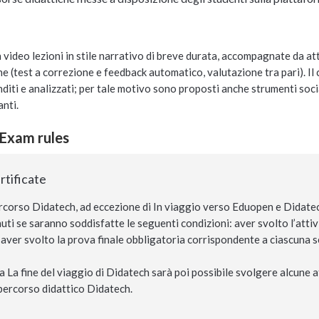
n video lezioni in stile narrativo di breve durata, accompagnate da atti
one (test a correzione e feedback automatico, valutazione tra pari). 
iti e analizzati; per tale motivo sono proposti anche strumenti socia
anti.
 Exam rules
tificate
corso Didatech, ad eccezione di In viaggio verso Eduopen e Didatech,
ti se saranno soddisfatte le seguenti condizioni: aver svolto l’atti
aver svolto la prova finale obbligatoria corrispondente a ciascuna s
 La fine del viaggio di Didatech sarà poi possibile svolgere alcune att
o percorso didattico Didatech.