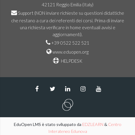
42121 Reggio Emilia (Italy)
Support
(NON inviare richieste su questioni didattiche
che restano a cura dei referenti dei corsi. Prima di inviare
una richiesta verificare in home eventuali avvisi e
aggiornamenti).
+39 0522 522 521
www.eduopen.org
HELPDESK
EduOpen LMS è stato sviluppato da
EDZLEARN
&
Centro
Interateneo Edunova