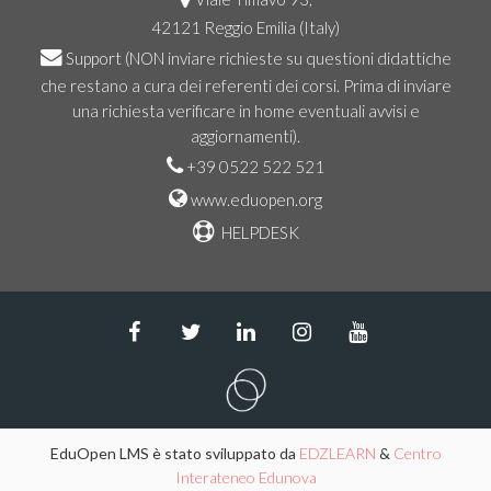
42121 Reggio Emilia (Italy)
Support
(NON inviare richieste su questioni didattiche
che restano a cura dei referenti dei corsi. Prima di inviare
una richiesta verificare in home eventuali avvisi e
aggiornamenti).
+39 0522 522 521
www.eduopen.org
HELPDESK
EduOpen LMS è stato sviluppato da
EDZLEARN
&
Centro
Interateneo Edunova