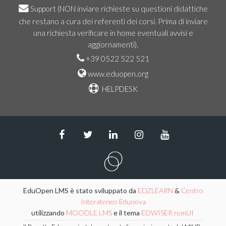
Support
(NON inviare richieste su questioni didattiche
che restano a cura dei referenti dei corsi. Prima di inviare
una richiesta verificare in home eventuali avvisi e
aggiornamenti).
+39 0522 522 521
www.eduopen.org
HELPDESK
EduOpen LMS è stato sviluppato da
EDZLEARN
&
Centro
Interateneo Edunova
utilizzando
MOODLE LMS
e il tema
EDWISER remUI