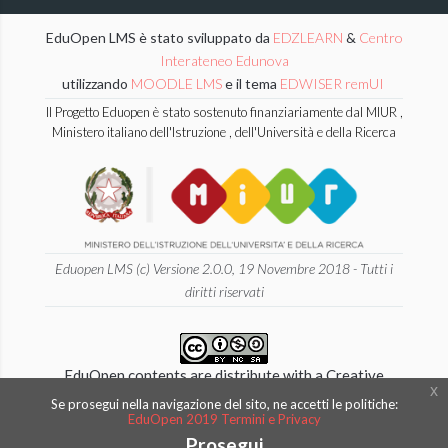
EduOpen LMS è stato sviluppato da
EDZLEARN
&
Centro
Interateneo Edunova
utilizzando
MOODLE LMS
e il tema
EDWISER remUI
Il Progetto Eduopen è stato sostenuto finanziariamente dal MIUR ,
Ministero italiano dell'Istruzione , dell'Università e della Ricerca
Eduopen LMS (c) Versione 2.0.0, 19 Novembre 2018 - Tutti i
diritti riservati
EduOpen contents are distribute with a Creative
x
Commons 4.0 International
Se prosegui nella navigazione del sito, ne accetti le politiche:
EduOpen 2019 Termini e Privacy
Attribution - NonCommercial - ShareAlike License.
Prosegui