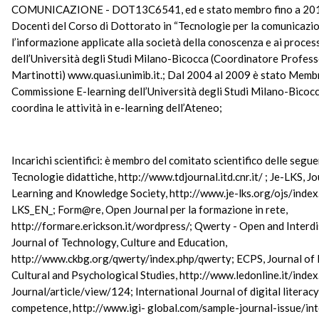
COMUNICAZIONE - DOT13C6541, ed e stato membro fino a 2014
Docenti del Corso di Dottorato in “Tecnologie per la comunicazi
l’informazione applicate alla società della conoscenza e ai process
dell’Università degli Studi Milano-Bicocca (Coordinatore Profes
Martinotti) www.quasi.unimib.it.; Dal 2004 al 2009 è stato Memb
Commissione E-learning dell’Università degli Studi Milano-Bicocc
coordina le attività in e-learning dell’Ateneo;
Incarichi scientifici: è membro del comitato scientifico delle segue
Tecnologie didattiche, http://www.tdjournal.itd.cnr.it/ ; Je-LKS, Jo
Learning and Knowledge Society, http://www.je-lks.org/ojs/index
LKS_EN_; Form@re, Open Journal per la formazione in rete,
http://formare.erickson.it/wordpress/; Qwerty - Open and Interdi
Journal of Technology, Culture and Education,
http://www.ckbg.org/qwerty/index.php/qwerty; ECPS, Journal of 
Cultural and Psychological Studies, http://www.ledonline.it/ind
Journal/article/view/124; International Journal of digital literacy
competence, http://www.igi- global.com/sample-journal-issue/int