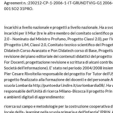
Agreement n. :230212-CP-1-2006-1-IT-GRUNDTVIG-G1 2006
001 SO2 31PRO.
Incarichi a livello nazionale e progetti a livello nazionale. Ha a s
incarichi per il Miur (tre le altre membro del comitato scientifico
2.0 - Nominato dal Ministro Profumo, Progetto Classi 2.0), per l’I
(Progetto LIM, Classi 2.0, Comitato tecnico scientifico del Prog
Didatech Corso Avanzato e Pon Didatech corso di Base, Progett
revisione del piano editoriale dei contenuti didattici del progett
For Docenti, progettazione revisione e scrittura di alcuni contribut
Società dell’informazione). E’ stato nel periodo 2004/2008 insie
Pier Cesare Rivoltella responsabile del progetto For Tutor dell’
progetto finalizzato alla formazione dei docenti e del personale 
scuola Lombarda http://puntoeduri.indire.it/usrlombardia08/. Ha
responsabile dell’Unità di ricerca Milano-Bicocca il progetto Pr
e ambienti digitali di apprendimento:
ricerca sul campo e metodologie per la costruzione cooperativa d
locale dell'e- learning nella scuola primaria e dell'infanzia” (PRIN