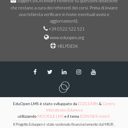
Support
(NON inviare richieste su questioni didattiche
che restano a cura dei referenti dei corsi. Prima di inviare
una richiesta verificare in home eventuali avvisi e
aggiornamenti).
+39 0522 522 521
www.eduopen.org
HELPDESK
EduOpen LMS è stato sviluppato da
EDZLEARN
&
Centro
Interateneo Edunova
utilizzando
MOODLE LMS
e il tema
EDWISER remUI
Il Progetto Eduopen è stato sostenuto finanziariamente dal MIUR ,