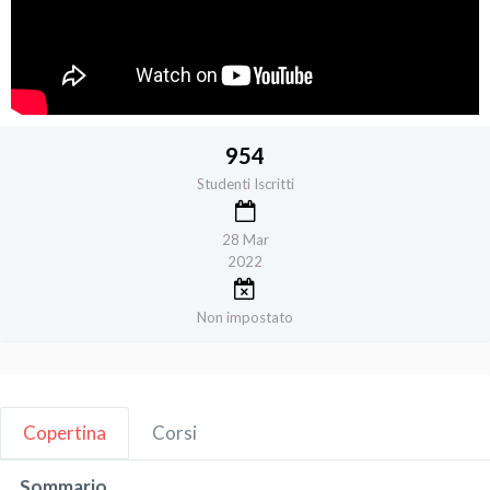
954
Studenti Iscritti
28 Mar
2022
Non impostato
Copertina
Corsi
Sommario