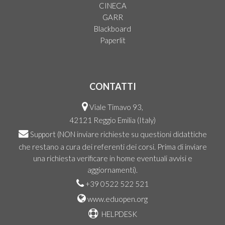
CINECA
GARR
Blackboard
Paperlit
CONTATTI
Viale Timavo 93,
42121 Reggio Emilia (Italy)
Support
(NON inviare richieste su questioni didattiche
che restano a cura dei referenti dei corsi. Prima di inviare
una richiesta verificare in home eventuali avvisi e
aggiornamenti).
+39 0522 522 521
www.eduopen.org
HELPDESK