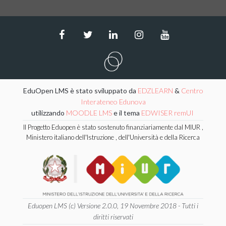
EduOpen LMS è stato sviluppato da
EDZLEARN
&
Centro
Interateneo Edunova
utilizzando
MOODLE LMS
e il tema
EDWISER remUI
Il Progetto Eduopen è stato sostenuto finanziariamente dal MIUR ,
Ministero italiano dell'Istruzione , dell'Università e della Ricerca
Eduopen LMS (c) Versione 2.0.0, 19 Novembre 2018 - Tutti i
diritti riservati