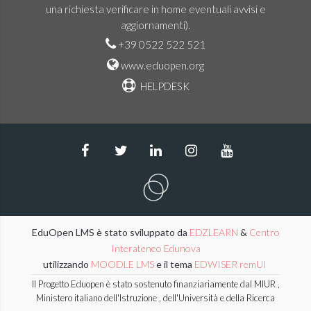
una richiesta verificare in home eventuali avvisi e
aggiornamenti).
+39 0522 522 521
www.eduopen.org
HELPDESK
EduOpen LMS è stato sviluppato da
EDZLEARN
&
Centro
Interateneo Edunova
utilizzando
MOODLE LMS
e il tema
EDWISER remUI
Il Progetto Eduopen è stato sostenuto finanziariamente dal MIUR ,
Ministero italiano dell'Istruzione , dell'Università e della Ricerca