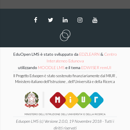
EduOpen LMS è stato sviluppato da
EDZLEARN
&
Centro
Interateneo Edunova
utilizzando
MOODLE LMS
e il tema
EDWISER remUI
Il Progetto Eduopen è stato sostenuto finanziariamente dal MIUR ,
Ministero italiano dell'Istruzione , dell'Università e della Ricerca
Eduopen LMS (c) Versione 2.0.0, 19 Novembre 2018 - Tutti i
diritti riservati