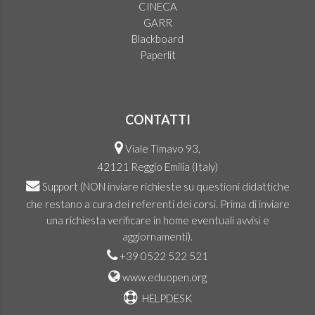
CINECA
GARR
Blackboard
Paperlit
CONTATTI
Viale Timavo 93,
42121 Reggio Emilia (Italy)
Support
(NON inviare richieste su questioni didattiche
che restano a cura dei referenti dei corsi. Prima di inviare
una richiesta verificare in home eventuali avvisi e
aggiornamenti).
+39 0522 522 521
www.eduopen.org
HELPDESK