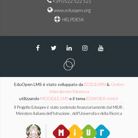
+39 0522 522 521
www.eduopen.org
HELPDESK
EduOpen LMS è stato sviluppato da
EDZLEARN
&
Centro
Interateneo Edunova
utilizzando
MOODLE LMS
e il tema
EDWISER remUI
Il Progetto Eduopen è stato sostenuto finanziariamente dal MIUR ,
Ministero italiano dell'Istruzione , dell'Università e della Ricerca