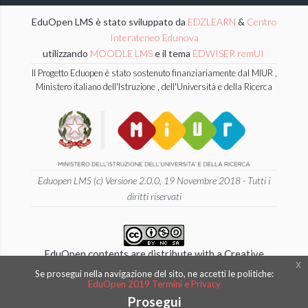
EduOpen LMS è stato sviluppato da
EDZLEARN
&
Centro
Interateneo Edunova
utilizzando
MOODLE LMS
e il tema
EDWISER remUI
Il Progetto Eduopen è stato sostenuto finanziariamente dal MIUR ,
Ministero italiano dell'Istruzione , dell'Università e della Ricerca
Eduopen LMS (c) Versione 2.0.0, 19 Novembre 2018 - Tutti i
diritti riservati
EduOpen contents are distribute with a Creative
x
Commons 4.0 International
Se prosegui nella navigazione del sito, ne accetti le politiche:
EduOpen 2019 Termini e Privacy
Attribution - NonCommercial - ShareAlike License.
Prosegui