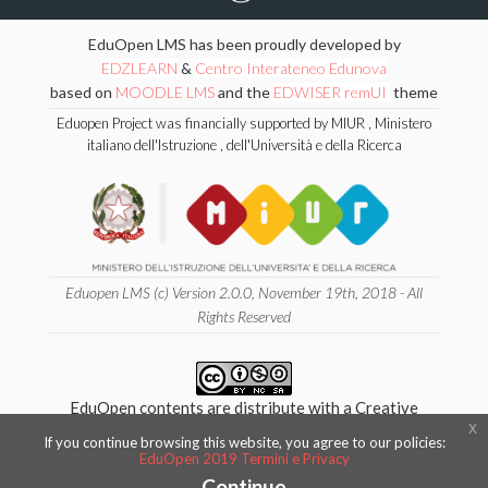
EduOpen LMS has been proudly developed by
EDZLEARN
&
Centro Interateneo Edunova
based on
MOODLE LMS
and the
EDWISER remUI
theme
Eduopen Project was financially supported by MIUR , Ministero
italiano dell'Istruzione , dell'Università e della Ricerca
Eduopen LMS (c) Version 2.0.0, November 19th, 2018 - All
Rights Reserved
EduOpen contents are distribute with a Creative
x
Commons 4.0 International
If you continue browsing this website, you agree to our policies:
Attribution - NonCommercial - ShareAlike License.
EduOpen 2019 Termini e Privacy
Continue