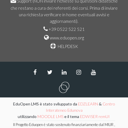
Support
(NON inviare richieste su questioni didattiche
che restano a cura dei referenti dei corsi. Prima di inviare
una richiesta verificare in home eventuali avvisi e
aggiornamenti).
+39 0522 522 521
www.eduopen.org
HELPDESK
EduOpen LMS è stato sviluppato da
EDZLEARN
&
Centro
Interateneo Edunova
utilizzando
MOODLE LMS
e il tema
EDWISER remUI
Il Progetto Eduopen è stato sostenuto finanziariamente dal MIUR ,