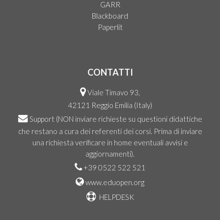
GARR
Blackboard
Paperlit
CONTATTI
Viale Timavo 93,
42121 Reggio Emilia (Italy)
Support
(NON inviare richieste su questioni didattiche
che restano a cura dei referenti dei corsi. Prima di inviare
una richiesta verificare in home eventuali avvisi e
aggiornamenti).
+39 0522 522 521
www.eduopen.org
HELPDESK