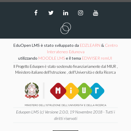
EduOpen LMS è stato sviluppato da
EDZLEARN
&
Centro
Interateneo Edunova
utilizzando
MOODLE LMS
e il tema
EDWISER remUI
Il Progetto Eduopen è stato sostenuto finanziariamente dal MIUR ,
Ministero italiano dell'Istruzione , dell'Università e della Ricerca
Eduopen LMS (c) Versione 2.0.0, 19 Novembre 2018 - Tutti i
diritti riservati