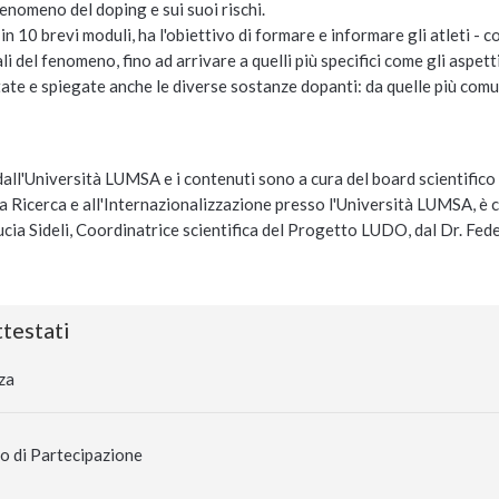
nomeno del doping e sui suoi rischi.
 in 10 brevi moduli, ha l'obiettivo di formare e informare gli atleti - c
li del fenomeno, fino ad arrivare a quelli più specifici come gli aspetti
te e spiegate anche le diverse sostanze dopanti: da quelle più comu
dall'Università LUMSA e i contenuti sono a cura del board scientifico 
lla Ricerca e all'Internazionalizzazione presso l'Università LUMSA,
cia Sideli, Coordinatrice scientifica del Progetto LUDO, dal Dr. Feder
testati
za
o di Partecipazione