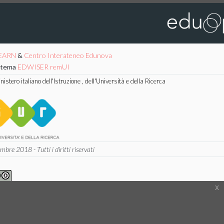
EARN
&
Centro Interateneo Edunova
l tema
EDWISER remUI
stero italiano dell'Istruzione , dell'Università e della Ricerca
re 2018 - Tutti i diritti riservati
x
Creative Commons 4.0 International
 - ShareAlike License.