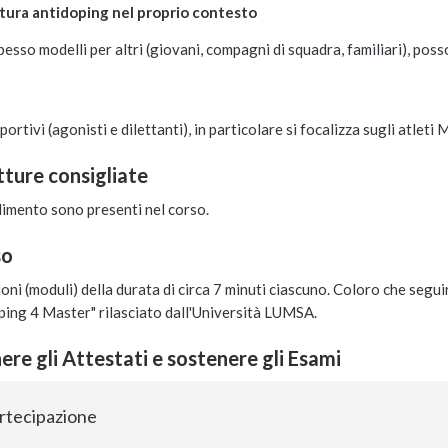
ltura antidoping nel proprio contesto
 spesso modelli per altri (giovani, compagni di squadra, familiari), po
sportivi (agonisti e dilettanti), in particolare si focalizza sugli atleti
etture consigliate
dimento sono presenti nel corso.
so
ioni (moduli) della durata di circa 7 minuti ciascuno. Coloro che segu
ing 4 Master" rilasciato dall'Università LUMSA.
re gli Attestati e sostenere gli Esami
artecipazione