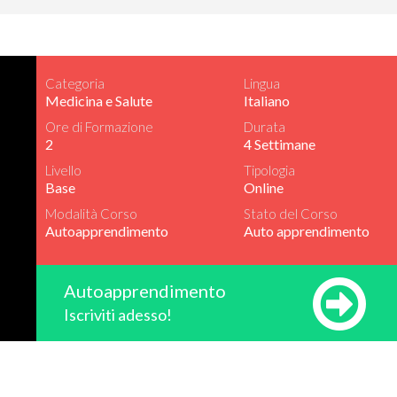
Categoria
Lingua
Medicina e Salute
Italiano
Ore di Formazione
Durata
2
4 Settimane
Livello
Tipologia
Base
Online
Modalità Corso
Stato del Corso
Autoapprendimento
Auto apprendimento
Autoapprendimento
Iscriviti adesso!