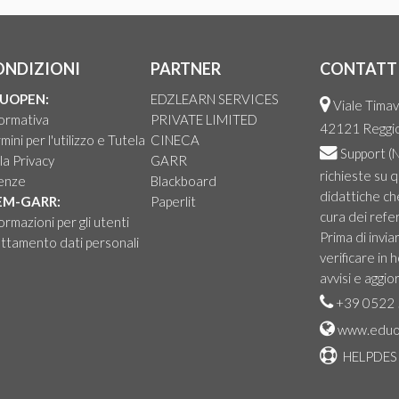
ONDIZIONI
PARTNER
CONTATT
UOPEN:
EDZLEARN SERVICES
Viale Timav
ormativa
PRIVATE LIMITED
42121 Reggio 
mini per l'utilizzo e Tutela
CINECA
Support
(N
la Privacy
GARR
richieste su 
cenze
Blackboard
didattiche ch
EM-GARR:
Paperlit
cura dei refer
ormazioni per gli utenti
Prima di invia
ttamento dati personali
verificare in
avvisi e aggio
+39 0522 
www.eduo
HELPDES