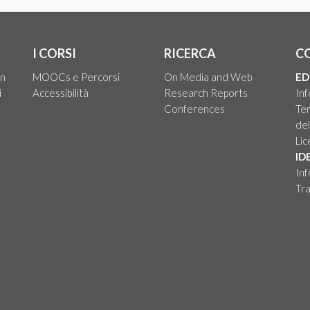
I CORSI
RICERCA
C
on
MOOCs e Percorsi
On Media and Web
ED
i
Accessibilità
Research Reports
Inf
Conferences
Ter
del
Li
ID
Inf
Tra