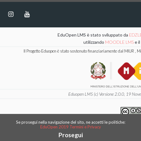
EduOpen LMS è stato sviluppato da
EDZL
utilizzando
MOODLE LMS
e i
Il Progetto Eduopen è stato sostenuto finanziariamente dal MIUR , Mini
Eduopen LMS (c) Versione 2.0.0, 19 Novemb
EduOpen contents are distribute with a 
Se prosegui nella navigazione del sito, ne accetti le politiche:
EduOpen 2019 Termini e Privacy
Attribution - NonCommercial
Prosegui