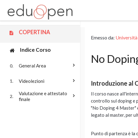
Vai al contenuto principale
COPERTINA
Emesso da:
Universit
Indice Corso
No Dopin
General Area
0.
Videolezioni
1.
Introduzione al 
Valutazione e attestato
Il corso nasce all'inte
2.
finale
controllo sul doping e p
"No Doping 4 Master" è 
legato al master, per u
Punto di partenza è la c