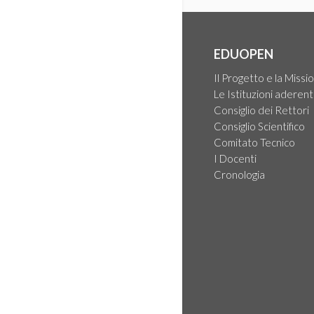
EDUOPEN
Il Progetto e la Missi
Le Istituzioni aderent
Consiglio dei Rettori
Consiglio Scientifico
Comitato Tecnico
I Docenti
Cronologia