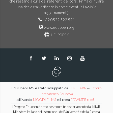
che restano a cura dei referenti dei corsi. Prima di inviare
una richiesta verificare in home eventuali avvisi e
aggiornamenti).
+39 0522 522 521
www.eduopen.org
HELPDESK
EduOpen LMS è stato sviluppato da
EDZLEARN
&
Centro
Interateneo Edunova
utilizzando
MOODLE LMS
e il tema
EDWISER remUI
Il Progetto Eduopen è stato sostenuto finanziariamente dal MIUR ,
Ministero italiano dell'Istruzione , dell'Università e della Ricerca