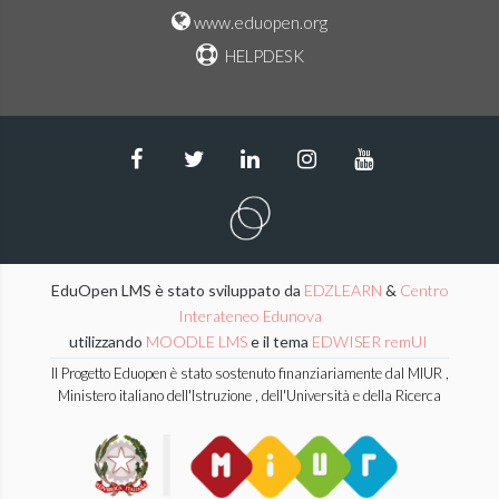
www.eduopen.org
HELPDESK
EduOpen LMS è stato sviluppato da
EDZLEARN
&
Centro
Interateneo Edunova
utilizzando
MOODLE LMS
e il tema
EDWISER remUI
Il Progetto Eduopen è stato sostenuto finanziariamente dal MIUR ,
Ministero italiano dell'Istruzione , dell'Università e della Ricerca