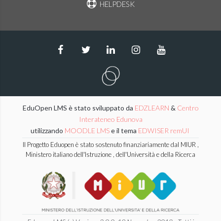
HELPDESK
EduOpen LMS è stato sviluppato da
EDZLEARN
&
Centro
Interateneo Edunova
utilizzando
MOODLE LMS
e il tema
EDWISER remUI
Il Progetto Eduopen è stato sostenuto finanziariamente dal MIUR ,
Ministero italiano dell'Istruzione , dell'Università e della Ricerca