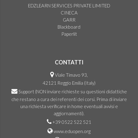
EDZLEARN SERVICES PRIVATE LIMITED
CINECA
GARR
Blackboard
Paperlit
CONTATTI
Viale Timavo 93,
42121 Reggio Emilia (Italy)
Support
(NON inviare richieste su questioni didattiche
che restano a cura dei referenti dei corsi. Prima di inviare
una richiesta verificare in home eventuali avvisi e
aggiornamenti).
+39 0522 522 521
www.eduopen.org