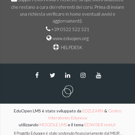
che restano a cura dei referenti dei corsi. Prima di inviare
una richiesta verificare in home eventuali avvisi e
aggiornamenti).
+39 0522 522 521
www.eduopen.org
HELPDESK
EduOpen LMS è stato sviluppato da
EDZLEARN
&
Centro
Interateneo Edunova
utilizzando
MOODLE LMS
e il tema
EDWISER remUI
Il Progetto Eduopen è stato sostenuto finanziariamente dal MIUR ,