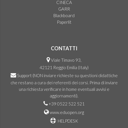
CINECA
GARR
Blackboard
Paperlit
CONTATTI
Viale Timavo 93,
42121 Reggio Emilia (Italy)
Support
(NON inviare richieste su questioni didattiche
che restano a cura dei referenti dei corsi. Prima di inviare
una richiesta verificare in home eventuali avvisi e
aggiornamenti).
+39 0522 522 521
www.eduopen.org
HELPDESK