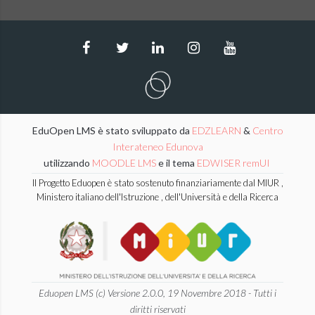
EduOpen LMS è stato sviluppato da
EDZLEARN
&
Centro
Interateneo Edunova
utilizzando
MOODLE LMS
e il tema
EDWISER remUI
Il Progetto Eduopen è stato sostenuto finanziariamente dal MIUR ,
Ministero italiano dell'Istruzione , dell'Università e della Ricerca
Eduopen LMS (c) Versione 2.0.0, 19 Novembre 2018 - Tutti i
diritti riservati