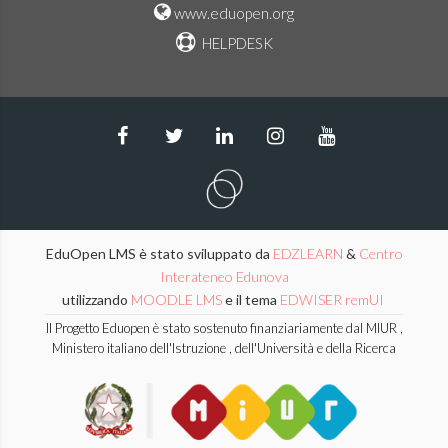
www.eduopen.org
HELPDESK
EduOpen LMS è stato sviluppato da
EDZLEARN
&
Centro
Interateneo Edunova
utilizzando
MOODLE LMS
e il tema
EDWISER remUI
Il Progetto Eduopen è stato sostenuto finanziariamente dal MIUR ,
Ministero italiano dell'Istruzione , dell'Università e della Ricerca