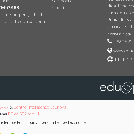
encias
Blackboard
didattiche ch
EM-GARR:
Paperlit
cura dei refer
ormazioni per gli utenti
Prima di invia
ttamento dati personali
verificare in
avvisi e aggio
+39 0522 
www.eduo
HELPDES
EARN
&
Centro Interateneo Edunova
tema
EDWISER remUI
sterio de Educación, Universidad e Investigación de Italia.