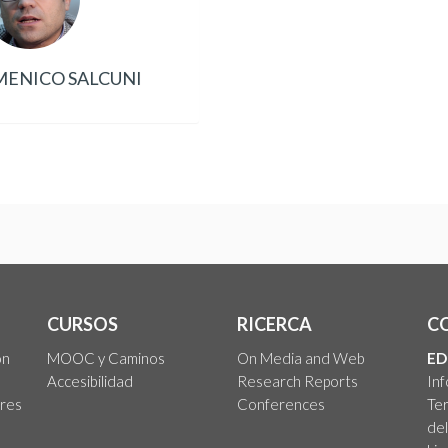
ENICO SALCUNI
CURSOS
RICERCA
C
on
MOOC y Caminos
On Media and Web
ED
Accesibilidad
Research Reports
In
ores
Conferences
Ter
del