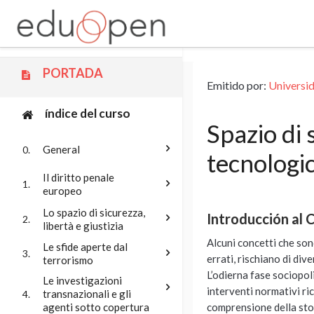
Saltar a contenido principal
PORTADA
Emitido por:
Universi
índice del curso
Spazio di 
General
0.
tecnologi
Il diritto penale
1.
europeo
Lo spazio di sicurezza,
Introducción al 
2.
libertà e giustizia
Alcuni concetti che sono
Le sfide aperte dal
3.
errati, rischiano di div
terrorismo
L’odierna fase sociopoli
Le investigazioni
interventi normativi ric
transnazionali e gli
4.
comprensione della stor
agenti sotto copertura