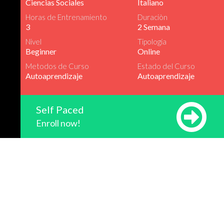
Ciencias Sociales
Italiano
Horas de Entrenamiento
Duraciòn
3
2 Semana
Nivel
Tipología
Beginner
Online
Metodos de Curso
Estado del Curso
Autoaprendizaje
Autoaprendizaje
Self Paced
Enroll now!