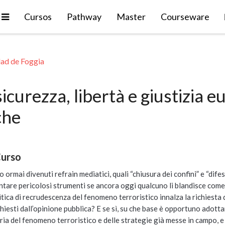
Expandir
Cursos
Pathway
Master
Courseware
dad de Foggia
sicurezza, libertà e giustizia 
che
Curso
 ormai divenuti refrain mediatici, quali “chiusura dei confini” e “dif
entare pericolosi strumenti se ancora oggi qualcuno li blandisce come s
tica di recrudescenza del fenomeno terroristico innalza la richiesta di 
hiesti dall’opinione pubblica? E se sì, su che base è opportuno adotta
ia del fenomeno terroristico e delle strategie già messe in campo, e d