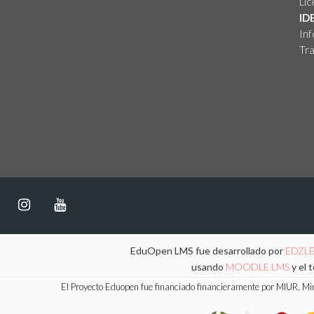
Lic
ID
Inf
Tra
EduOpen LMS fue desarrollado por
EDZL
usando
MOODLE LMS
y el 
El Proyecto Eduopen fue financiado financieramente por MIUR, Mini