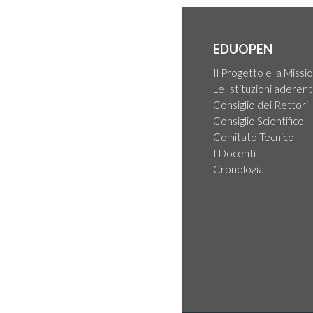
EDUOPEN
Il Progetto e la Missi
Le Istituzioni aderent
Consiglio dei Rettori
Consiglio Scientifico
Comitato Tecnico
I Docenti
Cronologia