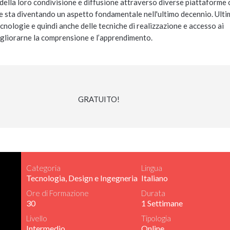
 della loro condivisione e diffusione attraverso diverse piattaforme
ione sta diventando un aspetto fondamentale nell'ultimo decennio. Ult
ecnologie e quindi anche delle tecniche di realizzazione e accesso ai
 migliorarne la comprensione e l’apprendimento.
GRATUITO!
Categoria
Lingua
Tecnologia, Design e Ingegneria
Italiano
Ore di Formazione
Durata
30
1 Settimane
Livello
Tipologia
Intermedio
Online