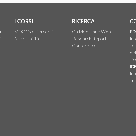
I CORSI
RICERCA
C
on
MOOCs e Percorsi
On Media and Web
ED
i
Accessibilità
Research Reports
Inf
Conferences
Ter
del
Li
ID
Inf
Tra