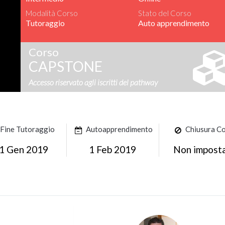
Modalità Corso
Stato del Corso
Tutoraggio
Auto apprendimento
Corso
CAPSTONE
Accesso riservato agli iscritti del pathway
Fine Tutoraggio
Autoapprendimento
Chiusura C
1 Gen 2019
1 Feb 2019
Non impost