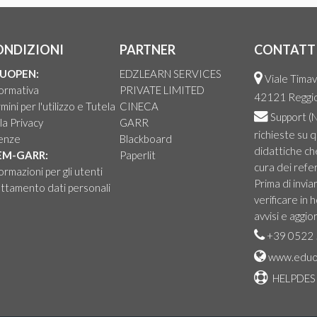
ONDIZIONI
PARTNER
CONTATT
UOPEN:
EDZLEARN SERVICES
Viale Timav
ormativa
PRIVATE LIMITED
42121 Reggio 
mini per l'utilizzo e Tutela
CINECA
Support
(N
la Privacy
GARR
richieste su 
cenze
Blackboard
didattiche ch
EM-GARR:
Paperlit
cura dei refer
ormazioni per gli utenti
Prima di invia
ttamento dati personali
verificare in
avvisi e aggio
+39 0522 
www.eduo
HELPDES