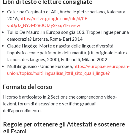
Libri di testo e letture consigliate
Caterina Carpinato et Alii, Anche le pietre parlano, Kalamata
2016,
https://drive.google.com/file/d/0B-
vnUpJz_NYzM280QlZySkxqYlE/view
Tullio De Mauro, In Europa son già 103. Troppe lingue per una
democrazia? Laterza, Roma-Bari 2014
Claude Hagège, Morte e nascita delle lingue: diversità
linguistica come patrimonio dell’umanità, (tit. originale Halte a
la mort des langues, 2000), Feltrinelli, Milano 2002
Multilinguismo - Unione Europea,
https://europa.eu/european-
union/topics/multilingualism_it#il_sito_quali_lingue?
Formato del corso
Il corso è articolato in 2 Sections che comprendono video-
lezioni, forum di discussione e verifiche graduali
dell’apprendimento.
Regole per ottenere gli Attestati e sostenere
gli Esami