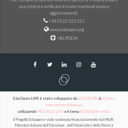
una richiesta verificare in home eventuali avvisi e
aggiornamenti).
+39 0522 522 521
www.eduopen.org
HELPDESK
EduOpen LMS è stato sviluppato da
EDZLEARN
&
Centro
Interateneo Edunova
utilizzando
MOODLE LMS
e il tema
EDWISER remUI
Il Progetto Eduopen è stato sostenuto finanziariamente dal MIUR ,
Ministero italiano dell'Istruzione , dell'Università e della Ricerca