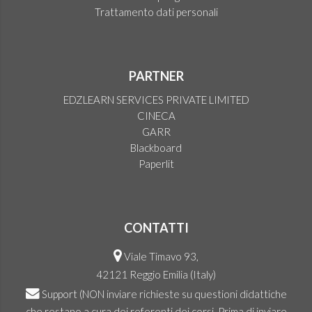
Trattamento dati personali
PARTNER
EDZLEARN SERVICES PRIVATE LIMITED
CINECA
GARR
Blackboard
Paperlit
CONTATTI
Viale Timavo 93,
42121 Reggio Emilia (Italy)
Support
(NON inviare richieste su questioni didattiche
che restano a cura dei referenti dei corsi. Prima di inviare