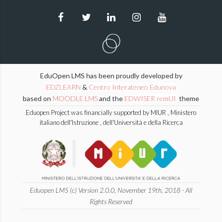
EduOpen LMS has been proudly developed by
EDZLEARN
&
Centro Interateneo Edunova
based on
MOODLE LMS
and the
EDWISER remUI
theme
Eduopen Project was financially supported by MIUR , Ministero
italiano dell'Istruzione , dell'Università e della Ricerca
Eduopen LMS (c) Version 2.0.0, November 19th, 2018 - All
Rights Reserved