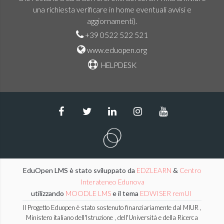
una richiesta verificare in home eventuali avvisi e
aggiornamenti).
+39 0522 522 521
www.eduopen.org
HELPDESK
EduOpen LMS è stato sviluppato da
EDZLEARN
&
Centro
Interateneo Edunova
utilizzando
MOODLE LMS
e il tema
EDWISER remUI
Il Progetto Eduopen è stato sostenuto finanziariamente dal MIUR ,
Ministero italiano dell'Istruzione , dell'Università e della Ricerca