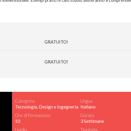
ridimensionale. Esempi pratici e casi studio aiuteranno a comprender
GRATUITO!
GRATUITO!
Categoria
Lingua
Tecnologia, Design e Ingegneria
Italiano
Ore di Formazione
Durata
10
3 Settimane
Livello
Tipologia