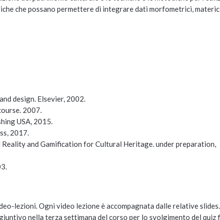
triche che possano permettere di integrare dati morfometrici, materic
and design. Elsevier, 2002.
course. 2007.
shing USA, 2015.
ss, 2017.
y and Gamification for Cultural Heritage. under preparation,
03.
ideo-lezioni. Ogni video lezione è accompagnata dalle relative slides
giuntivo nella terza settimana del corso per lo svolgimento del quiz f