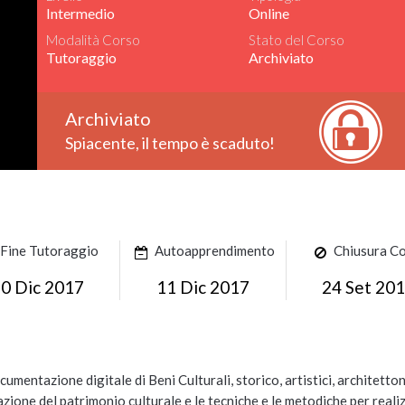
Intermedio
Online
Modalità Corso
Stato del Corso
Tutoraggio
Archiviato
Archiviato
Spiacente, il tempo è scaduto!
Fine Tutoraggio
Autoapprendimento
Chiusura C
0 Dic 2017
11 Dic 2017
24 Set 20
entazione digitale di Beni Culturali, storico, artistici, architetton
zione del patrimonio culturale e le tecniche e le metodiche per reali