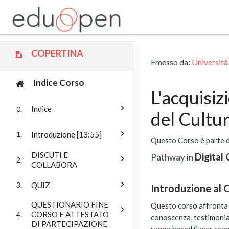
Vai al contenuto principale
COPERTINA
Emesso da:
Università
Indice Corso
L'acquisiz
Indice
0.
del Cultu
Introduzione [13:55]
1.
Questo Corso è parte 
DISCUTI E
Digital
Pathway in
2.
COLLABORA
QUIZ
3.
Introduzione al 
QUESTIONARIO FINE
Questo corso affronta i
CORSO E ATTESTATO
4.
conoscenza, testimonian
DI PARTECIPAZIONE