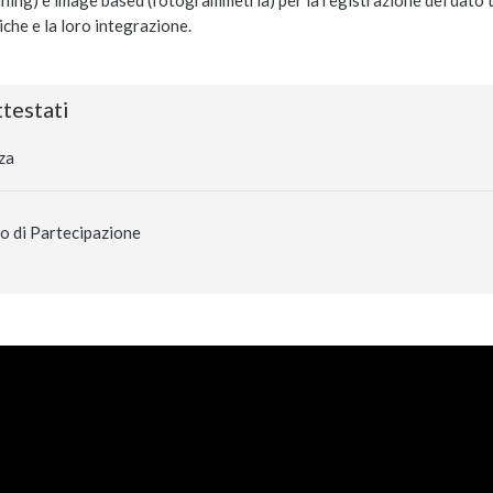
ning) e image based (fotogrammetria) per la registrazione del dato t
niche e la loro integrazione.
testati
za
o di Partecipazione