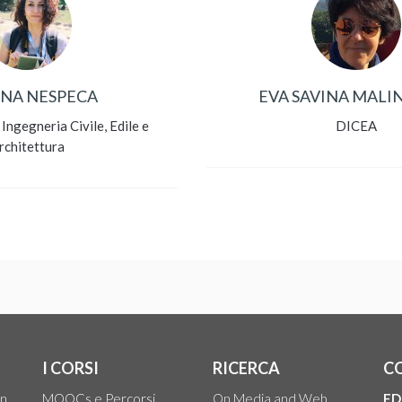
NA NESPECA
EVA SAVINA MALI
Ingegneria Civile, Edile e
DICEA
rchitettura
I CORSI
RICERCA
C
on
MOOCs e Percorsi
On Media and Web
ED