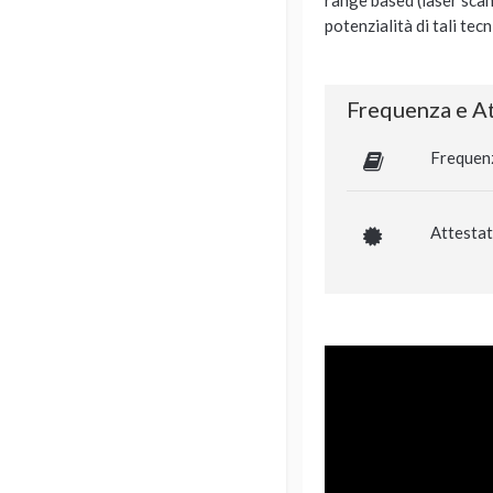
range based (laser scan
potenzialità di tali tec
Frequenza e At
Frequen
Attestat