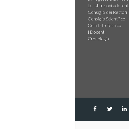
Le Istituzioni aderent
Consiglio dei Rettori
Consiglio Scientifico
Comitato Tecnico
I Docenti
Cronologia