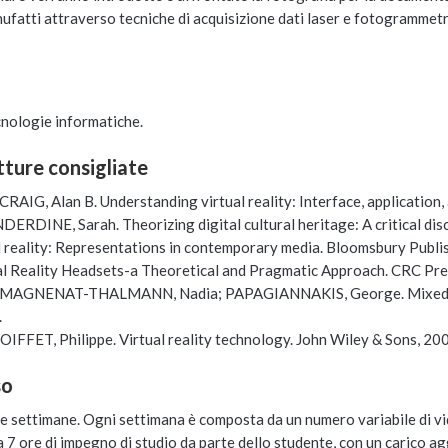
manufatti attraverso tecniche di acquisizione dati laser e fotogramme
nologie informatiche.
etture consigliate
AIG, Alan B. Understanding virtual reality: Interface, application, 
DINE, Sarah. Theorizing digital cultural heritage: A critical dis
 reality: Representations in contemporary media. Bloomsbury Publi
al Reality Headsets-a Theoretical and Pragmatic Approach. CRC Pre
MAGNENAT-THALMANN, Nadia; PAPAGIANNAKIS, George. Mixed Realit
.
IFFET, Philippe. Virtual reality technology. John Wiley & Sons, 20
so
tre settimane. Ogni settimana è composta da un numero variabile di v
a 7 ore di impegno di studio da parte dello studente, con un carico ag