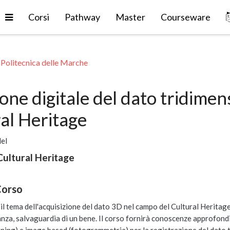
Espandi
Corsi
Pathway
Master
Courseware
 Politecnica delle Marche
ione digitale del dato tridim
ral Heritage
del
 Cultural Heritage
Corso
l tema dell'acquisizione del dato 3D nel campo del Cultural Heritage
za, salvaguardia di un bene. Il corso fornirà conoscenze approfondit