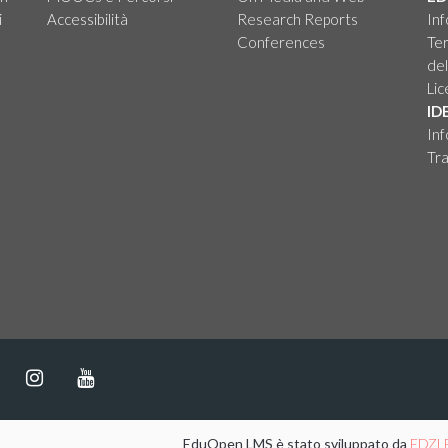
i
Accessibilità
Research Reports
Inf
Conferences
Ter
del
Li
ID
Inf
Tra
EduOpen LMS è stato sviluppato da
EDZL