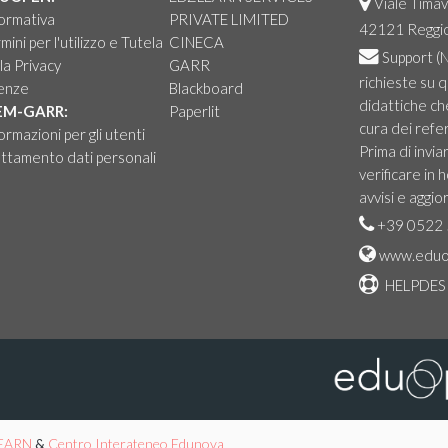
Viale Timav
ormativa
PRIVATE LIMITED
42121 Reggio 
mini per l'utilizzo e Tutela
CINECA
Support
(N
la Privacy
GARR
richieste su 
cenze
Blackboard
didattiche ch
EM-GARR:
Paperlit
cura dei refer
ormazioni per gli utenti
Prima di invia
ttamento dati personali
verificare in
avvisi e aggio
+39 0522 
www.eduo
HELPDES
EARN
&
Centro Interateneo Edunova