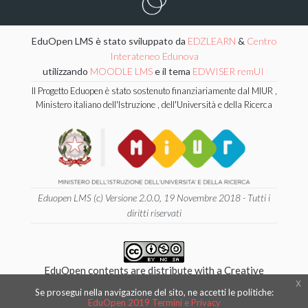
EduOpen LMS è stato sviluppato da
EDZLEARN
&
Centro
Interateneo Edunova
utilizzando
MOODLE LMS
e il tema
EDWISER remUI
Il Progetto Eduopen è stato sostenuto finanziariamente dal MIUR ,
Ministero italiano dell'Istruzione , dell'Università e della Ricerca
Eduopen LMS (c) Versione 2.0.0, 19 Novembre 2018 - Tutti i
diritti riservati
EduOpen contents are distribute with a Creative
x
Commons 4.0 International
Se prosegui nella navigazione del sito, ne accetti le politiche:
Attribution - NonCommercial - ShareAlike License.
EduOpen 2019 Termini e Privacy