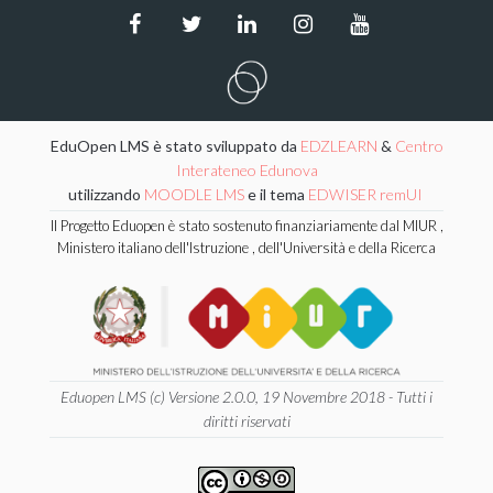
EduOpen LMS è stato sviluppato da
EDZLEARN
&
Centro
Interateneo Edunova
utilizzando
MOODLE LMS
e il tema
EDWISER remUI
Il Progetto Eduopen è stato sostenuto finanziariamente dal MIUR ,
Ministero italiano dell'Istruzione , dell'Università e della Ricerca
Eduopen LMS (c) Versione 2.0.0, 19 Novembre 2018 - Tutti i
diritti riservati