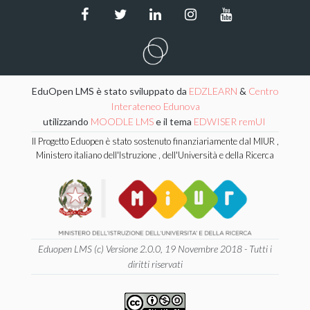
EduOpen LMS è stato sviluppato da
EDZLEARN
&
Centro
Interateneo Edunova
utilizzando
MOODLE LMS
e il tema
EDWISER remUI
Il Progetto Eduopen è stato sostenuto finanziariamente dal MIUR ,
Ministero italiano dell'Istruzione , dell'Università e della Ricerca
Eduopen LMS (c) Versione 2.0.0, 19 Novembre 2018 - Tutti i
diritti riservati