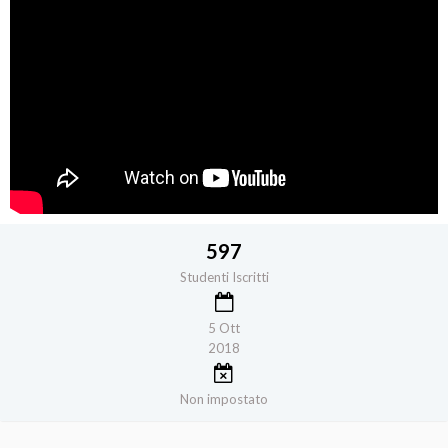
597
Studenti Iscritti
5 Ott
2018
Non impostato