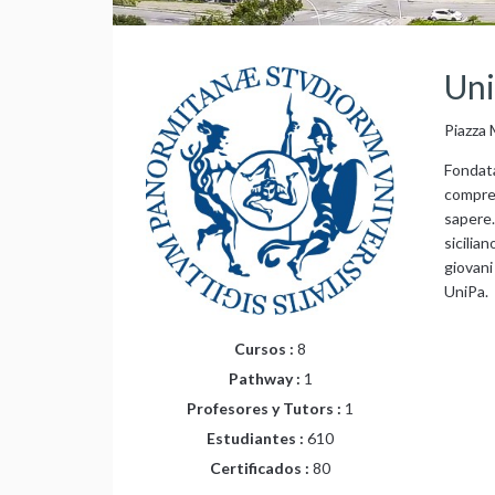
Uni
Piazza
Fondata
compren
sapere.
sicilia
giovani
UniPa.
Cursos :
8
Pathway :
1
Profesores y Tutors :
1
Estudiantes :
610
Certificados :
80