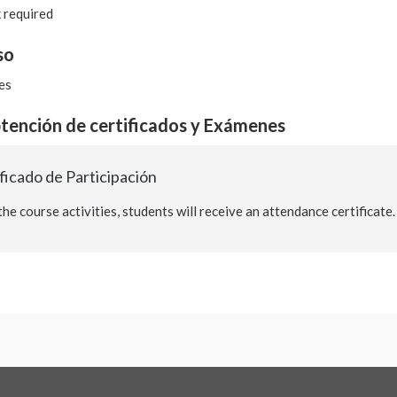
 required
so
es
btención de certificados y Exámenes
ficado de Participación
e course activities, students will receive an attendance certificate.