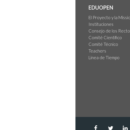
EDUOPEN
El Proyecto y la Missi
Instituciones
Consejo de los Rect
Comité Científico
Comité Técnico
Teachers
Linea de Tiempo