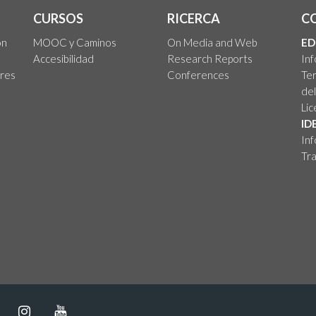
CURSOS
RICERCA
C
on
MOOC y Caminos
On Media and Web
ED
Accesibilidad
Research Reports
In
ores
Conferences
Ter
del
Lic
ID
Inf
Tra