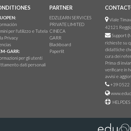
ONDITIONES
PARTNER
CONTACT
UOPEN:
EDZLEARN SERVICES
Viale Timav
formación
PRIVATE LIMITED
42121 Reggio 
mini per l'utilizzo e Tutela
CINECA
Support
(N
la Privacy
GARR
richieste su 
encias
Blackboard
didattiche ch
EM-GARR:
Paperlit
cura dei refer
ormazioni per gli utenti
Prima di invia
ttamento dati personali
verificare in
avvisi e aggio
+39 0522 
www.eduo
HELPDES