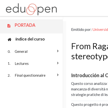
Saltar a contenido principal
PORTADA
Emitido por:
Universi
índice del curso
From Raga
General
0.
stereotyp
Lectures
1.
Introducción al 
Final questionnaire
2.
Questo corso analizza l
mancanza di diversità n
strategie pratiche di l
Questo progetto è pr