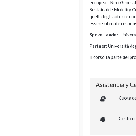
europea - NextGenerat
Sustainable Mobility C
quelli degli autori e 
essere ritenute responsa
Spoke Leader
: Univer
Partner
: Università de
Il corso fa parte del 
Asistencia y C
Cuota de
Costo de