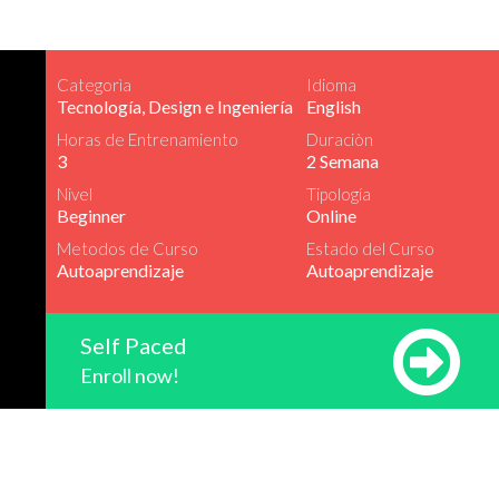
Categorìa
Idioma
Tecnología, Design e Ingeniería
English
Horas de Entrenamiento
Duraciòn
3
2 Semana
Nivel
Tipología
Beginner
Online
Metodos de Curso
Estado del Curso
Autoaprendizaje
Autoaprendizaje
Self Paced
Enroll now!