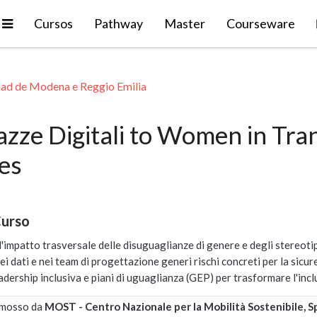
Expandir
Cursos
Pathway
Master
Courseware
dad de Modena e Reggio Emilia
zze Digitali to Women in Tran
es
Curso
'impatto trasversale delle disuguaglianze di genere e degli stereotipi
ei dati e nei team di progettazione generi rischi concreti per la sicu
eadership inclusiva e piani di uguaglianza (GEP) per trasformare l'in
omosso da
MOST - Centro Nazionale per la Mobilità Sostenibile, S