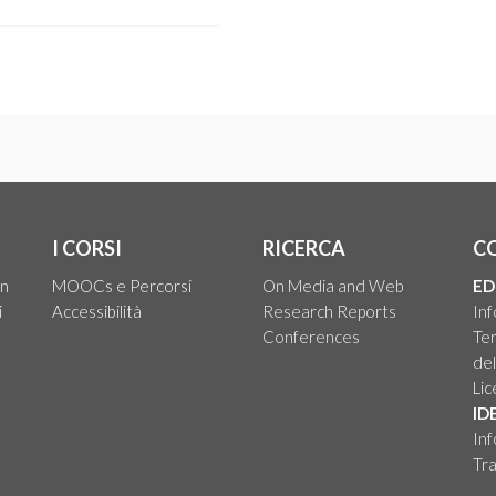
I CORSI
RICERCA
C
on
MOOCs e Percorsi
On Media and Web
ED
i
Accessibilità
Research Reports
Inf
Conferences
Ter
del
Li
ID
Inf
Tra