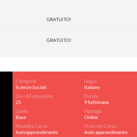
GRATUITO!
GRATUITO!
Categoria
Lingua
Scienze Sociali
Italiano
Ore di Formazione
Durata
25
9 Settimane
Livello
Tipologia
Base
Online
Modalità Corso
Stato del Corso
Autoapprendimento
Auto apprendimento