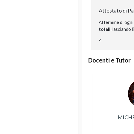
Attestato di P
Al termine di ogni
totali
, lasciando l
<
Docenti e Tutor
MICH