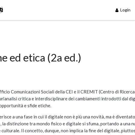
Login
 ed etica (2a ed.)
fficio Comunicazioni Sociali della CEI e il CREMIT (Centro di Ricerca
un'analisi critica e interdisciplinare dei cambiamenti introdotti dal dig
 opportunit
à
e sfide etiche.
risce a una fase in cui il digitale non è più una novit
à
, ma è diventato
e, la distinzione tra mondo fisico e digitale si sfuma, portando a una 
turale. Il concetto, dunque, non implica la fine del digitale, piuttos