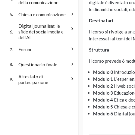
della comunicazione
digitale è diventato u
le dinamiche sociali, ed
Chiesa e comunicazione
5.
Destinatari
Digital journalism: le
Il corso si rivolge a un
sfide dei social media e
6.
dell’AI
interessati ai temi de
Forum
7.
Struttura
Il corso prevede 6 modu
Questionario finale
8.
Modulo 0
Introduzio
Attestato di
Modulo
1
L
’
esperienz
9.
partecipazione
Modulo
2
Il web soci
Modulo
3
Educazione
Modulo
4
Etica e de
Modulo
5
Chiesa e c
Modulo
6
Digital jou