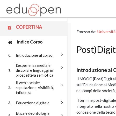
Vai al contenuto principale
COPERTINA
Emesso da:
Università
Indice Corso
Post)Digit
Introduzione al corso
0.
L’esperienza mediale:
Introduzione al 
discorsi e linguaggi in
1.
prospettiva semiotica
Il MOOC
(Post)Digita
Il web sociale:
sull
’
Educazione ai Media
reputazione, visibilità,
2.
nei campi della societ
à
influenza
Il termine post-digitale
Educazione digitale
3.
integrato nella nostra v
concezione della tecnolo
Etica e deontologia
4.