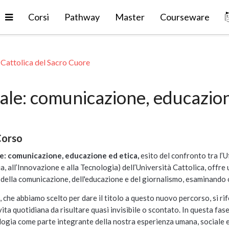
Espandi
Corsi
Pathway
Master
Courseware
 Cattolica del Sacro Cuore
ale: comunicazione, educazione
Corso
le: comunicazione, educazione ed etica,
esito del confronto tra l
’
U
, all
’
Innovazione e alla Tecnologia) dell
’
Universit
à
Cattolica, offre 
, della comunicazione, dell'educazione e del giornalismo, esaminando
, che abbiamo scelto per dare il titolo a questo nuovo percorso, si rife
ita quotidiana da risultare quasi invisibile o scontato. In questa fas
gia come parte integrante della nostra esperienza umana, sociale e cul