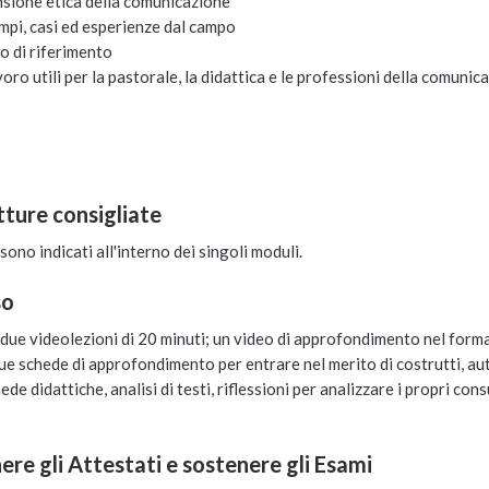
nsione etica della comunicazione
mpi, casi ed esperienze dal campo
io di riferimento
voro utili per la pastorale, la didattica e le professioni della comunic
etture consigliate
 sono indicati all'interno dei singoli moduli.
so
due videolezioni di 20 minuti; un video di approfondimento nel form
due schede di approfondimento per entrare nel merito di costrutti, aut
didattiche, analisi di testi, riflessioni per analizzare i propri consum
re gli Attestati e sostenere gli Esami