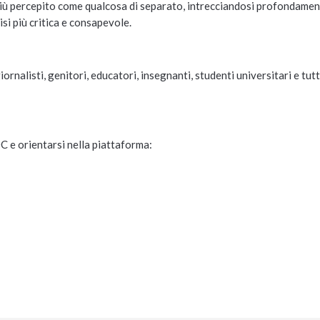
 più percepito come qualcosa di separato, intrecciandosi profondame
isi più critica e consapevole.
rnalisti, genitori, educatori, insegnanti, studenti universitari e tutti
C e orientarsi nella piattaforma: