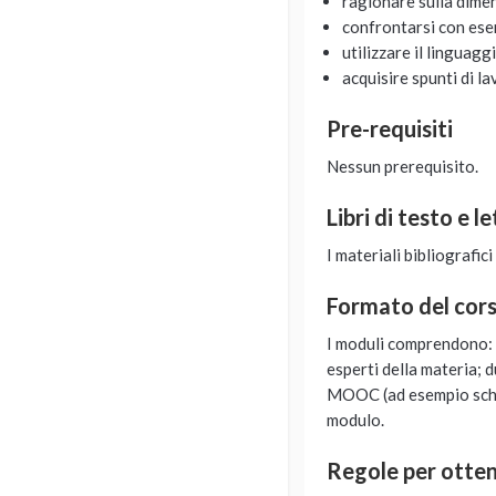
ragionare sulla dime
confrontarsi con ese
utilizzare il linguagg
acquisire spunti di la
Pre-requisiti
Nessun prerequisito.
Libri di testo e l
I materiali bibliografici
Formato del cor
I moduli comprendono: 
esperti della materia; 
MOOC (ad esempio schede 
modulo.
Regole per ottene