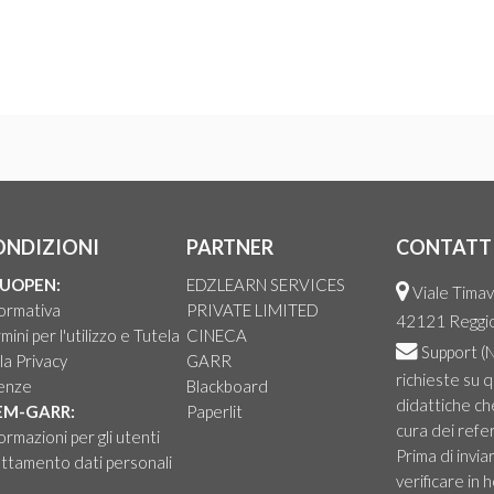
ONDIZIONI
PARTNER
CONTATT
UOPEN:
EDZLEARN SERVICES
Viale Timav
ormativa
PRIVATE LIMITED
42121 Reggio 
mini per l'utilizzo e Tutela
CINECA
Support
(N
la Privacy
GARR
richieste su 
cenze
Blackboard
didattiche ch
EM-GARR:
Paperlit
cura dei refer
ormazioni per gli utenti
Prima di invia
ttamento dati personali
verificare in