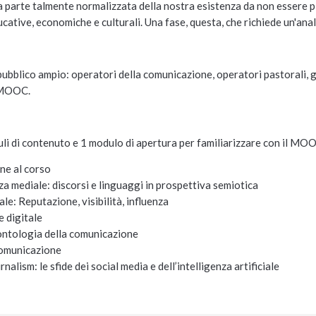
na parte talmente normalizzata della nostra esistenza da non essere
ucative, economiche e culturali. Una fase, questa, che richiede un'anal
 pubblico ampio: operatori della comunicazione, operatori pastorali, gio
l MOOC.
li di contenuto e 1 modulo di apertura per familiarizzare con il MOO
ne al corso
a mediale: discorsi e linguaggi in prospettiva semiotica
ale: Reputazione, visibilit
à
, influenza
 digitale
ontologia della comunicazione
omunicazione
rnalism: le sfide dei social media e dell
’
intelligenza artificiale