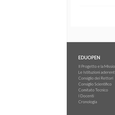
EDUOPEN
Il Progetto e la Missi
Le Istituzioni aderent
Consiglio dei Rettori
Consiglio Scientifico
Comitato Tecnico
I Docenti
Cronologia