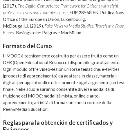
(2017).
The Digital Competence Framework for Citizens with eight
proficiency levels and examples of use
, EUR 28558 EN, Publications
Office of the European Union, Luxembourg.
McDougall, J. (2019).
Fake News vs Media Studies: Travels in a False
Binary
. Basingstoke: Palgrave MacMillan.
Formato del Curso
Il MOOC è tecnicamente costruito per essere fruito come un
OER (Open Educational Resource) disponibile gratuitamente.
Ogni modulo offre video-lezioni, risorse tematiche, e-tivities
(proposte di apprendimento) da adattare in classe, materiali
digitali per approfondire ulteriormente ogni argomento, un test
finale. Nelle scuole saranno consentite diverse modalità di
fruizione del MOOC: modalità mista, online e auto-
apprendimento; attività di formazione nella cornice della
Peer&Media Education.
Reglas para la obtención de certificados y
Exámenes