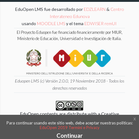
EduOpen LMS fue desarrollado por
EDZLEARN
&
Centro
Interateneo Edunova
usando
MOODLE LMS
y el tema
EDWISER remUI
El Proyecto Eduopen fue financiado financieramente por MIUR,
Ministerio de Educación, Universidad e Investigación de Italia.
Eduopen LMS (c) Versión 2.0.0, 19 Noviembre 2018 - Todos los
derechos reservados
EduOpen contents are distribute with a Creative
x
Commons 4.0 International
Para continuar usando este sitio web, debe aceptar nuestras políticas:
EduOpen 2019 Termini e Privacy
Attribution - NonCommercial - ShareAlike License.
Continuar