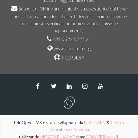
42121 Reggio Emilia (Italy)
Support
(NON inviare richieste su questioni didattiche
che restano a cura dei referenti dei corsi. Prima di inviare
una richiesta verificare in home eventuali avvisi e
aggiornamenti).
+39 0522 522 521
www.eduopen.org
HELPDESK
EduOpen LMS è stato sviluppato da
EDZLEARN
&
Centro
Interateneo Edunova
utilizzando
MOODLE LMS
e il tema
EDWISER remUI