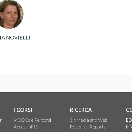
A NOVIELLI
I CORSI
RICERCA
C
on
MOOCs e Percorsi
On Media and Web
ED
i
Accessibilità
Research Reports
Inf