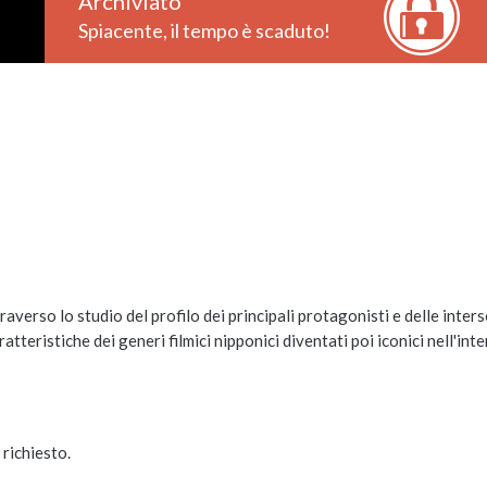
Archiviato
Spiacente, il tempo è scaduto!
verso lo studio del profilo dei principali protagonisti e delle inters
atteristiche dei generi filmici nipponici diventati poi iconici nell'inte
 richiesto.