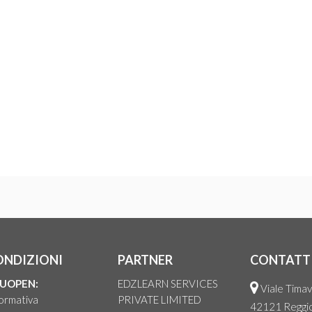
ONDIZIONI
PARTNER
CONTATT
UOPEN:
EDZLEARN SERVICES
Viale Timav
ormativa
PRIVATE LIMITED
42121 Reggio 