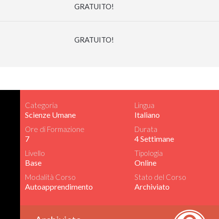
GRATUITO!
GRATUITO!
Categoria
Lingua
Scienze Umane
Italiano
Ore di Formazione
Durata
7
4 Settimane
Livello
Tipologia
Base
Online
Modalità Corso
Stato del Corso
Autoapprendimento
Archiviato