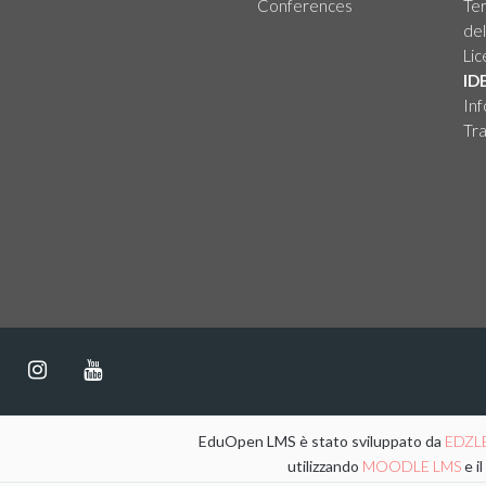
Conferences
Ter
del
Li
ID
Inf
Tra
EduOpen LMS è stato sviluppato da
EDZL
utilizzando
MOODLE LMS
e i