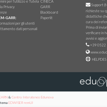
mini per l'utilizzo e Tutela
CINECA
Support
(N
la Privacy
GARR
richieste su 
cenze
Blackboard
didattiche ch
EM-GARR:
Paperlit
cura dei refer
ormazioni per gli utenti
Prima di invia
ttamento dati personali
verificare in
avvisi e aggio
+39 0522 
www.eduo
HELPDES
EARN
&
Centro Interateneo Edunova
l tema
EDWISER remUI