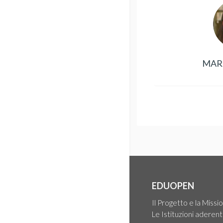
MARI
EDUOPEN
Il Progetto e la Missi
Le Istituzioni aderent