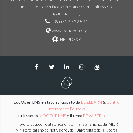
una richiesta verificare in home eventuali avvisi e
aggiornamenti).
+39 0522 522 521
www.eduopen.org
HELPDESK
EduOpen LMS è stato sviluppato da
EDZLEARN
&
Centro
Interateneo Edunova
utilizzando
MOODLE LMS
e il tema
EDWISER remUI
Il Progetto Eduopen è stato sostenuto finanziariamente dal MIUR ,
Ministero italiano dell'Istruzione , dell'Università e della Ricerca