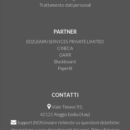
Trattamento dati personali
PARTNER
EDZLEARN SERVICES PRIVATE LIMITED
CINECA
GARR
Blackboard
Paperlit
CONTATTI
Viale Timavo 93,
42121 Reggio Emilia (Italy)
Support
(NON inviare richieste su questioni didattiche
che restano a cura dei referenti dei corsi. Prima di inviare