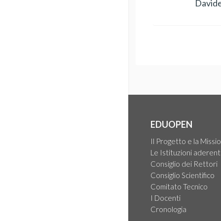
David
EDUOPEN
Il Progetto e la Missi
Le Istituzioni aderent
Consiglio dei Rettori
Consiglio Scientifico
Comitato Tecnico
I Docenti
Cronologia