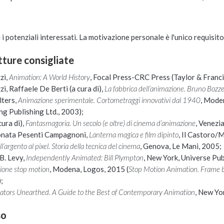
ti i potenziali interessati. La motivazione personale è l'unico requisito
etture consigliate
zi,
Animation: A World History
, Focal Press-CRC Press (Taylor & Franci
, Raffaele De Berti (a cura di),
La fabbrica dell’animazione. Bruno Bozzett
lters,
Animazione sperimentale. Cortometraggi innovativi dal 1940
, Mode
g Publishing Ltd., 2003);
ura di),
Fantasmagoria. Un secolo (e oltre) di cinema d’animazione
, Venezi
onata Pesenti Campagnoni,
Lanterna magica e film dipinto
, Il Castoro/
l’argento al pixel. Storia della tecnica del cinema
, Genova, Le Mani, 2005;
B. Levy,
Independently Animated: Bill Plympton
, New York, Universe Pub
ione stop motion
, Modena, Logos, 2015 (
Stop Motion Animation. Frame 
;
tors Unearthed. A Guide to the Best of Contemporary Animation
, New Yo
so