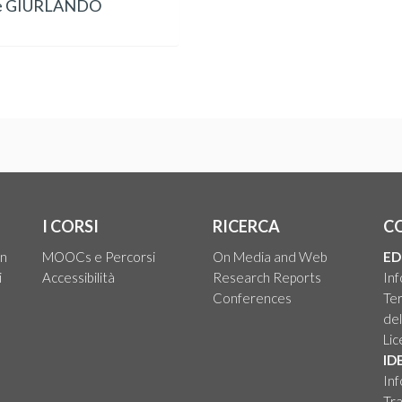
e GIURLANDO
I CORSI
RICERCA
C
on
MOOCs e Percorsi
On Media and Web
ED
i
Accessibilità
Research Reports
Inf
Conferences
Ter
del
Li
ID
Inf
Tra