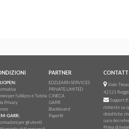
ONDIZIONI
PARTNER
CONTATT
UOPEN:
EDZLEARN SERVICES
Viale Timav
ormativa
PRIVATE LIMITED
42121 Reggio 
mini per l'utilizzo e Tutela
CINECA
Support
(N
la Privacy
GARR
richieste su 
cenze
Blackboard
didattiche ch
EM-GARR:
Paperlit
cura dei refer
ormazioni per gli utenti
Prima di invia
ttamento dati personali