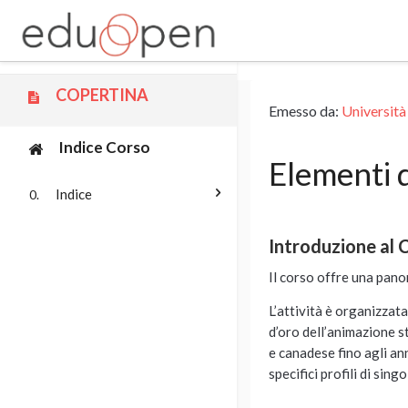
Vai al contenuto principale
COPERTINA
Emesso da:
Università
Indice Corso
Elementi d
Indice
0.
Introduzione al 
Il corso offre una pano
L’attività è organizzata
d’oro dell’animazione s
e canadese fino agli an
specifici profili di sin