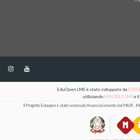
EduOpen LMS è stato sviluppato da
EDZL
utilizzando
MOODLE LMS
e i
Il Progetto Eduopen è stato sostenuto finanziariamente dal MIUR , Mini