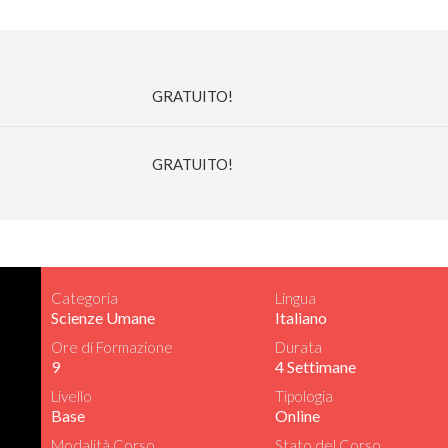
GRATUITO!
GRATUITO!
Categoria
Lingua
Scienze Umane
Italiano
Ore di Formazione
Durata
9
4 Settimane
Livello
Tipologia
Base
Online
Modalità Corso
Stato del Corso