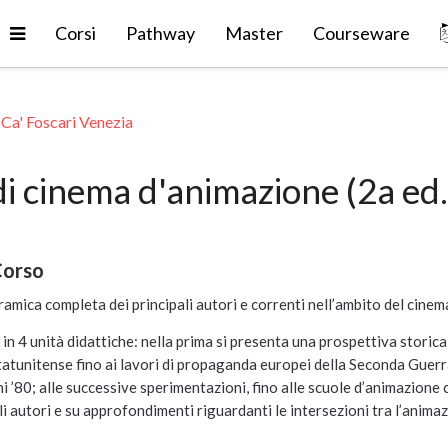
Espandi
Corsi
Pathway
Master
Courseware
 Ca' Foscari Venezia
i cinema d'animazione (2a ed.
Corso
ramica completa dei principali autori e correnti nell’ambito del cinem
 in 4 unità didattiche: nella prima si presenta una prospettiva storica
tatunitense fino ai lavori di propaganda europei della Seconda Guer
ni ’80; alle successive sperimentazioni, fino alle scuole d’animazione
goli autori e su approfondimenti riguardanti le intersezioni tra l’anima