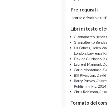
Pre-requisiti
Il corso è rivolto a tut
Libri di testo e l
Giannalberto Bendaz
Giannalberto Bendazzi
Liz Fabers, Helen Wa
London, Lawrence Kin
Davide Giurlando (a c
Laurent Mannoni, D
Carlo Montanaro,
Dal
Bill Plympton, David 
Barry Purves,
Animaz
Publishing Pic, 2014)
Chris Robinson,
Anima
Formato del cor