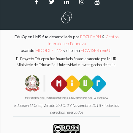
EduOpen LMS fue desarrollado por
EDZLEARN
&
Centro
Interateneo Edunova
usando
MOODLE LMS
y el tema
EDWISER remUI
El Proyecto Eduopen fue financiado financieramente por MIUR,
Ministerio de Educación, Universidad e Investigación de Italia.
Eduopen LMS (c) Versión 2.0.0, 19 Noviembre 2018 - Todos los
derechos reservados